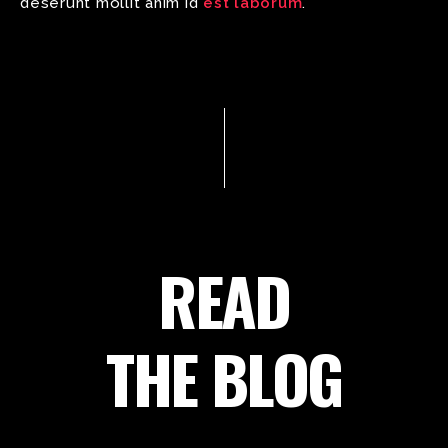
deserunt mollit anim id
est laborum
.
READ
THE BLOG